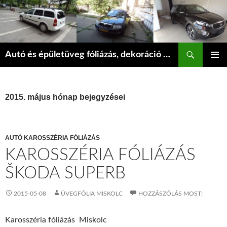
Kilépés
a
tartalomba
Keresés
Autó és épületüveg fóliázás, dekoráció Miskolc kizárólag épületüveg fóliázást tudunk vállalni
ELSŐDL
MENÜ
2015. május hónap bejegyzései
AUTÓ KAROSSZÉRIA FÓLIÁZÁS
KAROSSZÉRIA FÓLIÁZÁS
ŠKODA SUPERB
2015-05-08
ÜVEGFÓLIA MISKOLC
HOZZÁSZÓLÁS MOST!
Karosszéria fóliázás Miskolc