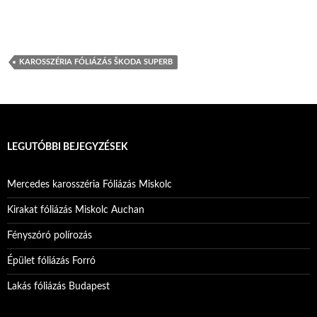
KAROSSZÉRIA FÓLIÁZÁS ŠKODA SUPERB
LEGUTÓBBI BEJEGYZÉSEK
Mercedes karosszéria Fóliázás Miskolc
Kirakat fóliázás Miskolc Auchan
Fényszóró polírozás
Épület fóliázás Forró
Lakás fóliázás Budapest